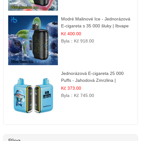
Modré Malinové Ice - Jednorázová
E-cigareta s 35 000 šluky | Ibvape
Kč 400.00
Byla：
Kč 918.00
Jednorázová E-cigareta 25 000
Puffs - Jahodová Zmrzlina |
Krémová sladká příchuť
Kč 373.00
Byla：
Kč 745.00
Blog