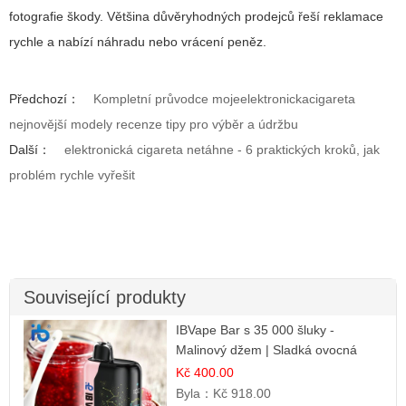
fotografie škody. Většina důvěryhodných prodejců řeší reklamace
rychle a nabízí náhradu nebo vrácení peněz.
Předchozí：
Kompletní průvodce mojeelektronickacigareta
nejnovější modely recenze tipy pro výběr a údržbu
Další：
elektronická cigareta netáhne - 6 praktických kroků, jak
problém rychle vyřešit
Související produkty
IBVape Bar s 35 000 šluky -
Malinový džem | Sladká ovocná
příchuť
Kč 400.00
Byla：
Kč 918.00