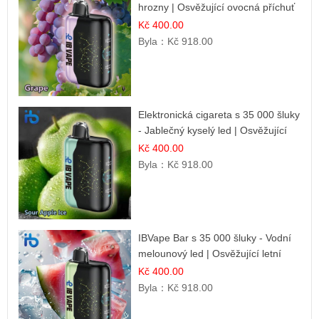
hrozny | Osvěžující ovocná příchuť
Kč 400.00
Byla：
Kč 918.00
Elektronická cigareta s 35 000 šluky
- Jablečný kyselý led | Osvěžující
kyselá jablka
Kč 400.00
Byla：
Kč 918.00
IBVape Bar s 35 000 šluky - Vodní
melounový led | Osvěžující letní
příchuť
Kč 400.00
Byla：
Kč 918.00