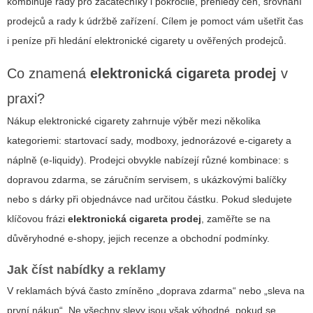
kombinuje rady pro začátečníky i pokročilé, přehledy cen, srovnání
prodejců a rady k údržbě zařízení. Cílem je pomoct vám ušetřit čas
i peníze při hledání elektronické cigarety u ověřených prodejců.
Co znamená
elektronická cigareta prodej
v
praxi?
Nákup elektronické cigarety zahrnuje výběr mezi několika
kategoriemi: startovací sady, modboxy, jednorázové e-cigarety a
náplně (e-liquidy). Prodejci obvykle nabízejí různé kombinace: s
dopravou zdarma, se záručním servisem, s ukázkovými balíčky
nebo s dárky při objednávce nad určitou částku. Pokud sledujete
klíčovou frázi
elektronická cigareta prodej
, zaměřte se na
důvěryhodné e-shopy, jejich recenze a obchodní podmínky.
Jak číst nabídky a reklamy
V reklamách bývá často zmíněno „doprava zdarma“ nebo „sleva na
první nákup“. Ne všechny slevy jsou však výhodné, pokud se