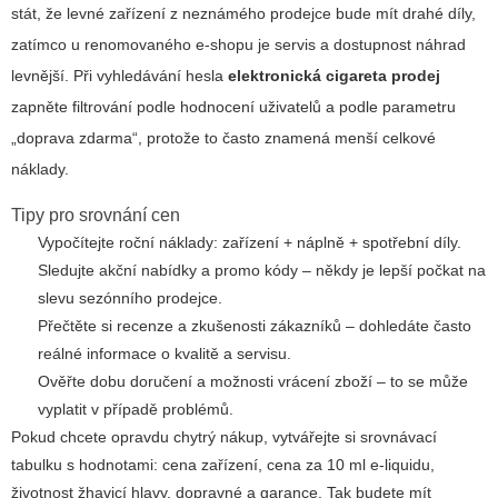
stát, že levné zařízení z neznámého prodejce bude mít drahé díly,
zatímco u renomovaného e-shopu je servis a dostupnost náhrad
levnější. Při vyhledávání hesla
elektronická cigareta prodej
zapněte filtrování podle hodnocení uživatelů a podle parametru
„doprava zdarma“, protože to často znamená menší celkové
náklady.
Tipy pro srovnání cen
Vypočítejte roční náklady: zařízení + náplně + spotřební díly.
Sledujte akční nabídky a promo kódy – někdy je lepší počkat na
slevu sezónního prodejce.
Přečtěte si recenze a zkušenosti zákazníků – dohledáte často
reálné informace o kvalitě a servisu.
Ověřte dobu doručení a možnosti vrácení zboží – to se může
vyplatit v případě problémů.
Pokud chcete opravdu chytrý nákup, vytvářejte si srovnávací
tabulku s hodnotami: cena zařízení, cena za 10 ml e-liquidu,
životnost žhavicí hlavy, dopravné a garance. Tak budete mít