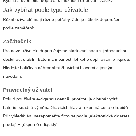
Rychlá a ověřitelná doprava s možností sledování zásilky.
Jak vybírat podle typu uživatele
Různí uživatelé mají různé potřeby. Zde je několik doporučení
podle zaměření:
Začátečník
Pro nové uživatele doporučujeme startovací sadu s jednoduchou
obsluhou, stabilní baterií a možností lehkého doplňování e-liquidu.
Hledejte balíčky s náhradními žhavicími hlavami a jasným
návodem.
Pravidelný uživatel
Pokud používáte e-cigaretu denně, prioritou je dlouhá výdrž
baterie, snadná výměna žhavicích hlav a rozumná cena e-liquidů.
Při vyhledávání nezapomeňte filtrovat podle „elektronická cigareta
prodej“ + „úsporné e-liquidy“.