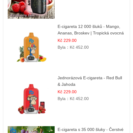
E-cigareta 12 000 šluků - Mango,
Ananas, Broskev | Tropická ovocná
směs
Kč 229.00
Byla：
Kč 452.00
Jednorázová E-cigareta - Red Bull
& Jahoda
Kč 229.00
Byla：
Kč 452.00
E-cigareta s 35 000 šluky - Čerstvé