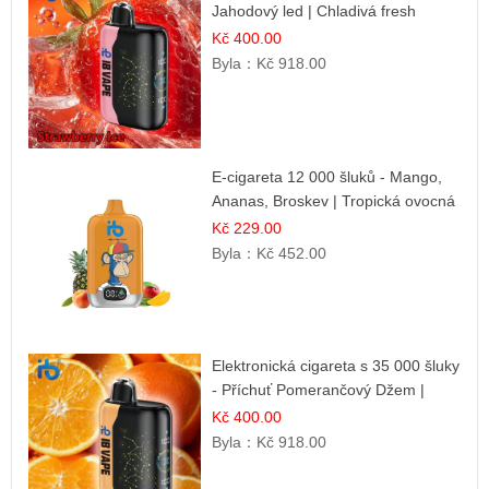
Jahodový led | Chladivá fresh
příchuť
Kč 400.00
Byla：
Kč 918.00
E-cigareta 12 000 šluků - Mango,
Ananas, Broskev | Tropická ovocná
směs
Kč 229.00
Byla：
Kč 452.00
Elektronická cigareta s 35 000 šluky
- Příchuť Pomerančový Džem |
Dlouhotrvající zážitek
Kč 400.00
Byla：
Kč 918.00