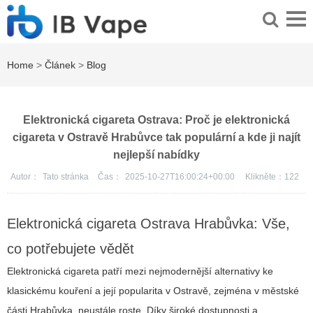
Home
>
Článek
>
Blog
Elektronická cigareta Ostrava: Proč je elektronická
cigareta v Ostravě Hrabůvce tak populární a kde ji najít
nejlepší nabídky
Autor：
Tato stránka
Čas：
2025-10-27T16:00:24+00:00
Klikněte：
122
Elektronická cigareta Ostrava Hrabůvka: Vše,
co potřebujete vědět
Elektronická cigareta patří mezi nejmodernější alternativy ke
klasickému kouření a její popularita v Ostravě, zejména v městské
části Hrabůvka, neustále roste. Díky široké dostupnosti a