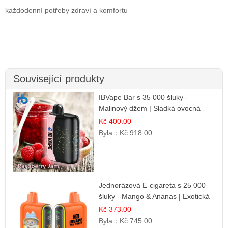
každodenní potřeby zdraví a komfortu
Související produkty
IBVape Bar s 35 000 šluky -
Malinový džem | Sladká ovocná
příchuť
Kč 400.00
Byla：
Kč 918.00
Jednorázová E-cigareta s 25 000
šluky - Mango & Ananas | Exotická
ovocná směs
Kč 373.00
Byla：
Kč 745.00