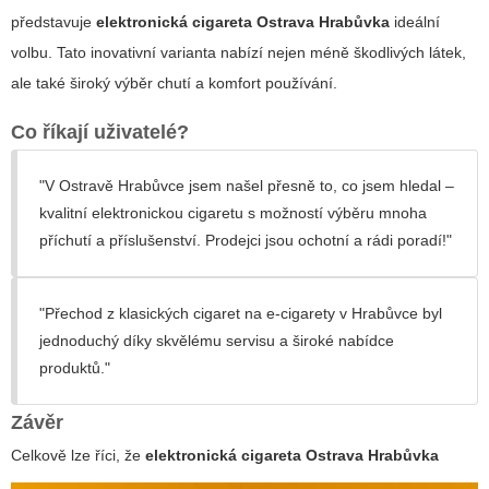
představuje
elektronická cigareta Ostrava Hrabůvka
ideální
volbu. Tato inovativní varianta nabízí nejen méně škodlivých látek,
ale také široký výběr chutí a komfort používání.
Co říkají uživatelé?
"V Ostravě Hrabůvce jsem našel přesně to, co jsem hledal –
kvalitní elektronickou cigaretu s možností výběru mnoha
příchutí a příslušenství. Prodejci jsou ochotní a rádi poradí!"
"Přechod z klasických cigaret na e-cigarety v Hrabůvce byl
jednoduchý díky skvělému servisu a široké nabídce
produktů."
Závěr
Celkově lze říci, že
elektronická cigareta Ostrava Hrabůvka