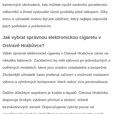
kamenných obchodech, kde můžete využít osobního poradenství
odborníků a ihned vyzkoušet různé produkty před nákupem. Díky
tomu si uživatelé mohou být jisti výběrem, který nejlépe odpovídá
jejich potřebám a preferencím.
Jak vybrat správnou elektronickou cigaretu v
Ostravě Hrabůvce?
Výběr správné
elektronické cigarety v Ostravě Hrabůvce
závisí na
několika faktorech. Začátečníci by měli sáhnout po jednoduchých a
ověřených modelech, které jsou snadno ovladatelné a bezpečné.
Zkušenější uživatelé často preferují zařízení s možností nastavení
výkonu a výměnných komponent, které nabízí více personalizace.
Dalším důležitým aspektem je kvalita e-liquidů. Ostrava Hrabůvka
disponuje širokým výběrem příchutí a složení, včetně
beznikotinových variant. Doporučujeme vybírat pouze od
prověřených výrobců, kteří dbají na bezpečnost a kvalitu svých