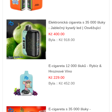
Elektronická cigareta s 35 000 šluky
- Jablečný kyselý led | Osvěžující
kyselá jablka
Kč 400.00
Byla：
Kč 918.00
E-cigareta 12 000 šluků - Rybíz &
Hroznové Víno
Kč 229.00
Byla：
Kč 452.00
E-cigareta s 35 000 šluky -