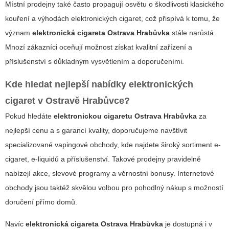
Místní prodejny také často propagují osvětu o škodlivosti klasického
kouření a výhodách elektronických cigaret, což přispívá k tomu, že
význam
elektronická cigareta Ostrava Hrabůvka
stále narůstá.
Mnozí zákazníci oceňují možnost získat kvalitní zařízení a
příslušenství s důkladným vysvětlením a doporučeními.
Kde hledat nejlepší nabídky elektronických
cigaret v Ostravě Hrabůvce?
Pokud hledáte
elektronickou cigaretu Ostrava Hrabůvka
za
nejlepší cenu a s garancí kvality, doporučujeme navštívit
specializované vapingové obchody, kde najdete široký sortiment e-
cigaret, e-liquidů a příslušenství. Takové prodejny pravidelně
nabízejí akce, slevové programy a věrnostní bonusy.
Internetové
obchody
jsou taktéž skvělou volbou pro pohodlný nákup s možností
doručení přímo domů.
Navíc
elektronická cigareta Ostrava Hrabůvka
je dostupná i v