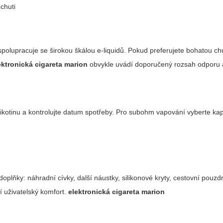
chuti
spolupracuje se širokou škálou e‑liquidů. Pokud preferujete bohatou ch
ektronická cigareta marion
obvykle uvádí doporučený rozsah odporu 
kotinu a kontrolujte datum spotřeby. Pro subohm vapování vyberte ka
plňky: náhradní cívky, další náustky, silikonové kryty, cestovní pouzdr
ší uživatelský komfort.
elektronická cigareta marion