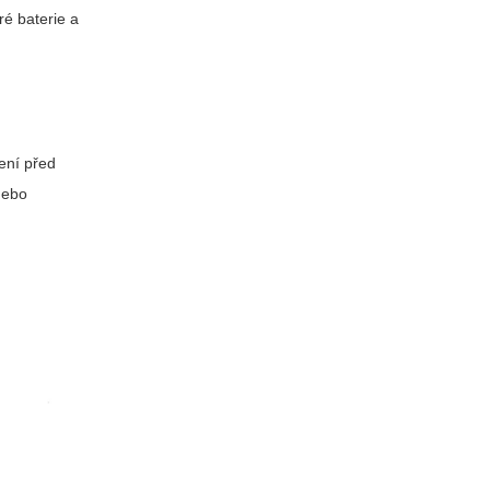
ré baterie a
ení před
nebo