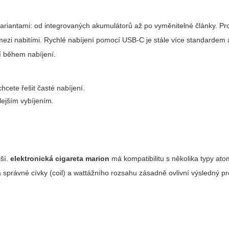
variantami: od integrovaných akumulátorů až po vyměnitelné články. P
 mezi nabitími. Rychlé nabíjení pomocí USB-C je stále více standardem 
í během nabíjení.
ete řešit časté nabíjení.
hlejším vybíjením.
jší.
elektronická cigareta marion
má kompatibilitu s několika typy ato
správné cívky (coil) a wattážního rozsahu zásadně ovlivní výsledný prof