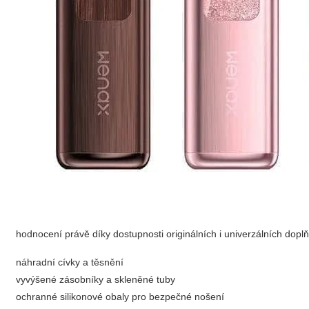
hodnocení právě díky dostupnosti originálních i univerzálních dopl
náhradní cívky a těsnění
vyvýšené zásobníky a skleněné tuby
ochranné silikonové obaly pro bezpečné nošení