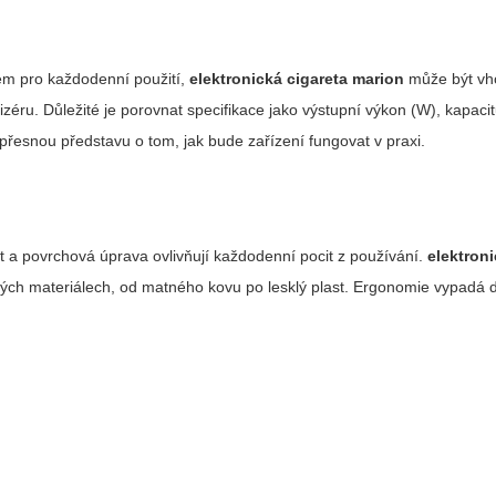
em pro každodenní použití,
elektronická cigareta marion
může být vh
mizéru. Důležité je porovnat specifikace jako výstupní výkon (W), kapac
přesnou představu o tom, jak bude zařízení fungovat v praxi.
st a povrchová úprava ovlivňují každodenní pocit z používání.
elektroni
ých materiálech, od matného kovu po lesklý plast. Ergonomie vypadá