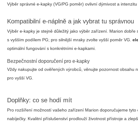
Výběr správné e‑kapky (VG/PG poměr) ovlivní dýmivost a intenzitu 
Kompatibilní e‑náplně a jak vybrat tu správnou
Výběr e‑kapky je stejně důležitý jako výběr zařízení. Marion dobře 
s vyšším podílem PG; pro silnější mraky zvolte vyšší poměr VG.
el
optimální fungování s konkrétními e‑kapkami.
Bezpečnostní doporučení pro e‑kapky
Vždy nakupujte od ověřených výrobců, věnujte pozornost obsahu ni
pro vyšší VG.
Doplňky: co se hodí mít
Pro rozšíření možností vašeho zařízení Marion doporučujeme tyto do
nabíječky. Kvalitní příslušenství prodlouží životnost přístroje a zlep