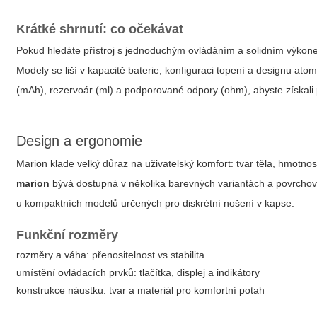
Krátké shrnutí: co očekávat
Pokud hledáte přístroj s jednoduchým ovládáním a solidním výkon
Modely se liší v kapacitě baterie, konfiguraci topení a designu ato
(mAh), rezervoár (ml) a podporované odpory (ohm), abyste získali 
Design a ergonomie
Marion klade velký důraz na uživatelský komfort: tvar těla, hmotno
marion
bývá dostupná v několika barevných variantách a povrchov
u kompaktních modelů určených pro diskrétní nošení v kapse.
Funkční rozměry
rozměry a váha: přenositelnost vs stabilita
umístění ovládacích prvků: tlačítka, displej a indikátory
konstrukce náustku: tvar a materiál pro komfortní potah