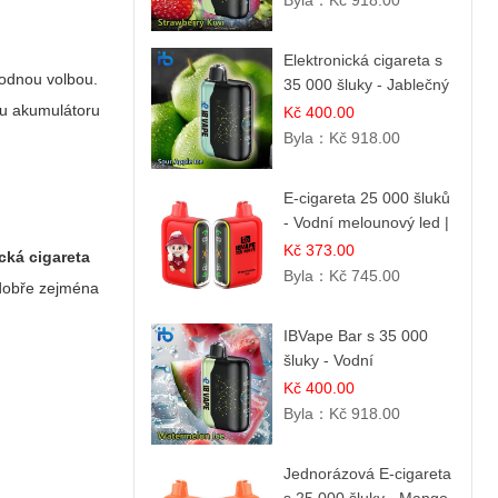
Byla：
Kč 918.00
Elektronická cigareta s
odnou volbou.
35 000 šluky - Jablečný
kyselý led | Osvěžující
itu akumulátoru
Kč 400.00
kyselá jablka
Byla：
Kč 918.00
E-cigareta 25 000 šluků
- Vodní melounový led |
Osvěžující letní příchuť
Kč 373.00
cká cigareta
Byla：
Kč 745.00
 dobře zejména
IBVape Bar s 35 000
šluky - Vodní
melounový led |
Kč 400.00
Osvěžující letní příchuť
Byla：
Kč 918.00
Jednorázová E-cigareta