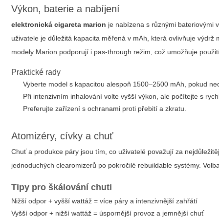
Výkon, baterie a nabíjení
elektronická cigareta marion
je nabízena s různými bateriovými 
uživatele je důležitá kapacita měřená v mAh, která ovlivňuje výdrž
modely Marion podporují i pas-through režim, což umožňuje použit
Praktické rady
Vyberte model s kapacitou alespoň 1500–2500 mAh, pokud nechc
Při intenzivním inhalování volte vyšší výkon, ale počítejte s ryc
Preferujte zařízení s ochranami proti přebití a zkratu.
Atomizéry, cívky a chuť
Chuť a produkce páry jsou tím, co uživatelé považují za nejdůležitě
jednoduchých clearomizerů po pokročilé rebuildable systémy. Volba 
Tipy pro škálování chuti
Nižší odpor + vyšší wattáž = více páry a intenzivnější zahřátí
Vyšší odpor + nižší wattáž = úspornější provoz a jemnější chuť