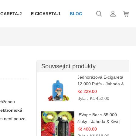
IGARETA-2
E CIGARETA-1
BLOG
Související produkty
Jednorázová E-cigareta
12 000 Puffs - Jahoda &
Kiwi
Kč 229.00
Byla：
Kč 452.00
yváženou
lektronická
IBVape Bar s 35 000
lem není pouze
šluky - Jahoda & Kiwi |
Osvěžující ovocná
Kč 400.00
směs