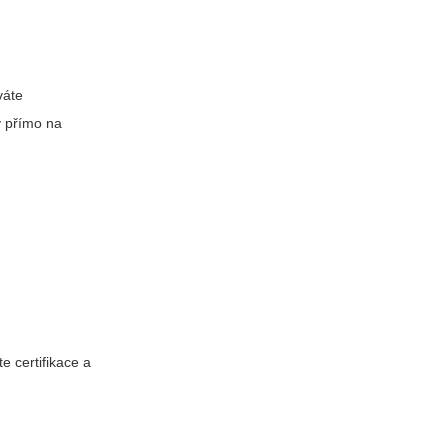
váte
y přímo na
e certifikace a