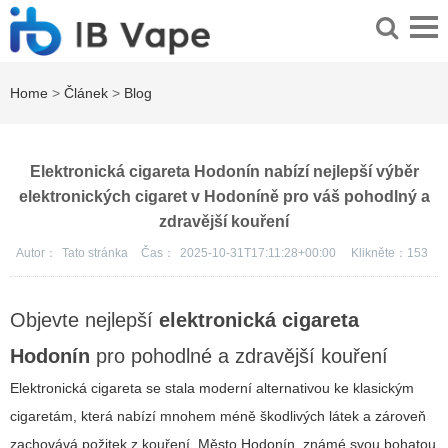
Home
>
Článek
>
Blog
Elektronická cigareta Hodonín nabízí nejlepší výběr
elektronických cigaret v Hodoníně pro váš pohodlný a
zdravější kouření
Autor：
Tato stránka
Čas：
2025-10-31T17:11:28+00:00
Klikněte：
153
Objevte nejlepší
elektronická cigareta
Hodonín
pro pohodlné a zdravější kouření
Elektronická cigareta se stala moderní alternativou ke klasickým
cigaretám, která nabízí mnohem méně škodlivých látek a zároveň
zachovává požitek z kouření. Město Hodonín, známé svou bohatou