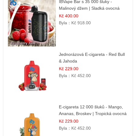
IBVape Bar s 35 000 šluky -
Malinový džem | Sladká ovocná
příchuť
Kč 400.00
Byla：
Kč 918.00
Jednorázová E-cigareta - Red Bull
& Jahoda
Kč 229.00
Byla：
Kč 452.00
E-cigareta 12 000 šluků - Mango,
Ananas, Broskev | Tropická ovocná
směs
Kč 229.00
Byla：
Kč 452.00