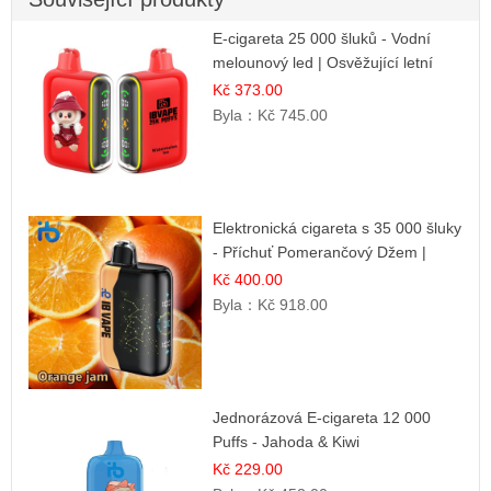
E-cigareta 25 000 šluků - Vodní
melounový led | Osvěžující letní
příchuť
Kč 373.00
Byla：
Kč 745.00
Elektronická cigareta s 35 000 šluky
- Příchuť Pomerančový Džem |
Dlouhotrvající zážitek
Kč 400.00
Byla：
Kč 918.00
Jednorázová E-cigareta 12 000
Puffs - Jahoda & Kiwi
Kč 229.00