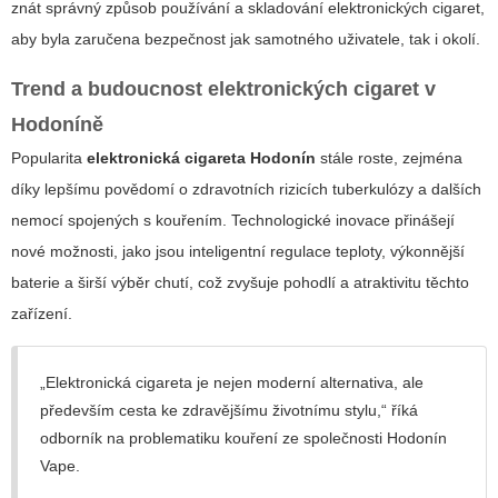
znát správný způsob používání a skladování elektronických cigaret,
aby byla zaručena bezpečnost jak samotného uživatele, tak i okolí.
Trend a budoucnost elektronických cigaret v
Hodoníně
Popularita
elektronická cigareta Hodonín
stále roste, zejména
díky lepšímu povědomí o zdravotních rizicích tuberkulózy a dalších
nemocí spojených s kouřením. Technologické inovace přinášejí
nové možnosti, jako jsou inteligentní regulace teploty, výkonnější
baterie a širší výběr chutí, což zvyšuje pohodlí a atraktivitu těchto
zařízení.
„Elektronická cigareta je nejen moderní alternativa, ale
především cesta ke zdravějšímu životnímu stylu,“ říká
odborník na problematiku kouření ze společnosti Hodonín
Vape.