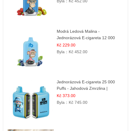
Byla：
Kč 452.00
Modrá Ledová Malina -
Jednorázová E-cigareta 12 000
šluků | Osvěžující Bobulová Příchuť
Kč 229.00
Byla：
Kč 452.00
Jednorázová E-cigareta 25 000
Puffs - Jahodová Zmrzlina |
Krémová sladká příchuť
Kč 373.00
Byla：
Kč 745.00