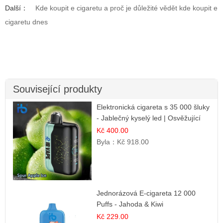
Další：
Kde koupit e cigaretu a proč je důležité vědět kde koupit e
cigaretu dnes
Související produkty
Elektronická cigareta s 35 000 šluky
- Jablečný kyselý led | Osvěžující
kyselá jablka
Kč 400.00
Byla：
Kč 918.00
Jednorázová E-cigareta 12 000
Puffs - Jahoda & Kiwi
Kč 229.00