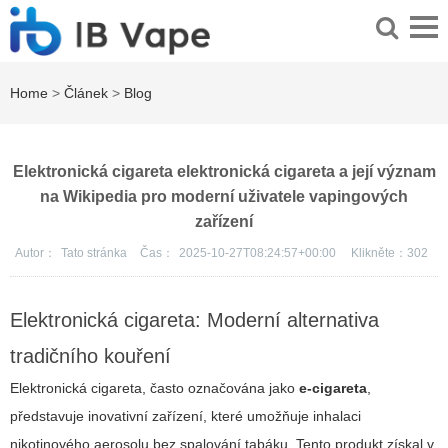
Home
>
Článek
>
Blog
Elektronická cigareta elektronická cigareta a její význam
na Wikipedia pro moderní uživatele vapingových
zařízení
Autor：
Tato stránka
Čas：
2025-10-27T08:24:57+00:00
Klikněte：
302
Elektronická cigareta: Moderní alternativa
tradičního kouření
Elektronická cigareta, často označována jako
e-cigareta
,
představuje inovativní zařízení, které umožňuje inhalaci
nikotinového aerosolu bez spalování tabáku. Tento produkt získal v