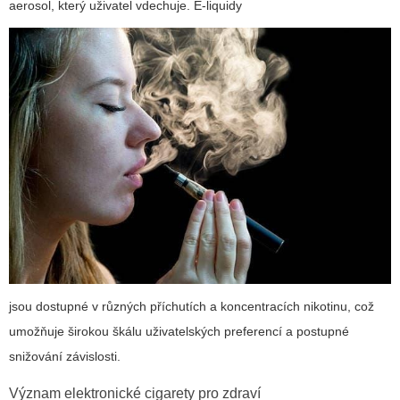
aerosol, který uživatel vdechuje.
E-liquidy
jsou dostupné v různých příchutích a koncentracích nikotinu, což
umožňuje širokou škálu uživatelských preferencí a postupné
snižování závislosti.
Význam elektronické cigarety pro zdraví