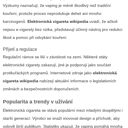
Výzkumy naznačují, že vaping je méně škodlivý než tradiční
kouření, protože proces neprodukuje dehet ani mnoho
karcinogenů.
Elektronická cigareta wikipedia
uvádí, že ačkoli
nejsou e-cigarety bez rizika, představují účinný nástroj pro redukci
škod a pomoc při odvykání kouření.
Přijetí a regulace
Regulační rámce se liší v závislosti na zemi. Některé státy
elektronické cigarety zakazují, jiné je podporují jako součást
protikuřáckých programů. Internetové zdroje jako
elektronická
cigareta wikipedia
nabízejí aktuální informace o legislativních
změnách a bezpečnostních doporučeních.
Popularita a trendy v užívání
Elektronická cigareta se stává populární mezi mladými dospělými i
starší generací. Výrobci se snaží inovovat design a příchutě, aby
oslovili širší publikum. Statistiky ukazují, že vaping pomáhá mnoha