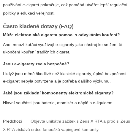
používání e-cigaret pokračuje, což pomáhá utvářet lepší regulační
politiky a edukaci veřejnosti.
Často kladené dotazy (FAQ)
Může elektronická cigareta pomoci s odvykáním kouření?
Ano, mnozí kuřáci využívají e-cigarety jako nástroj ke snížení či
ukončení kouření tradičních cigaret.
Jsou e-cigarety zcela bezpečné?
I když jsou méně škodlivé než klasické cigarety, úplná bezpečnost
e-cigaret nebyla potvrzena a je potřeba dalšího výzkumu.
Jaké jsou základní komponenty elektronické cigarety?
Hlavní součásti jsou baterie, atomizér a náplň s e-liquidem.
Předchozí：
Objevte unikátní zážitek s Zeus X RTA a proč si Zeus
X RTA získává srdce fanoušků vapingové komunity