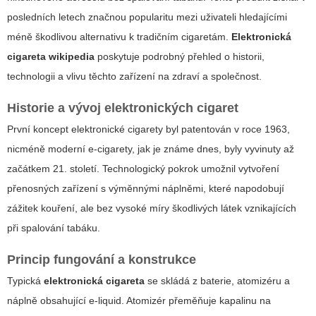
posledních letech značnou popularitu mezi uživateli hledajícími
méně škodlivou alternativu k tradičním cigaretám.
Elektronická
cigareta wikipedia
poskytuje podrobný přehled o historii,
technologii a vlivu těchto zařízení na zdraví a společnost.
Historie a vývoj elektronických cigaret
První koncept elektronické cigarety byl patentován v roce 1963,
nicméně moderní e-cigarety, jak je známe dnes, byly vyvinuty až
začátkem 21. století. Technologický pokrok umožnil vytvoření
přenosných zařízení s výměnnými náplněmi, které napodobují
zážitek kouření, ale bez vysoké míry škodlivých látek vznikajících
při spalování tabáku.
Princip fungování a konstrukce
Typická
elektronická cigareta
se skládá z baterie, atomizéru a
náplně obsahující e-liquid. Atomizér přeměňuje kapalinu na