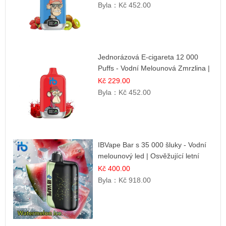
Byla：
Kč 452.00
Jednorázová E-cigareta 12 000
Puffs - Vodní Melounová Zmrzlina |
Letní dezertní příchuť
Kč 229.00
Byla：
Kč 452.00
IBVape Bar s 35 000 šluky - Vodní
melounový led | Osvěžující letní
příchuť
Kč 400.00
Byla：
Kč 918.00