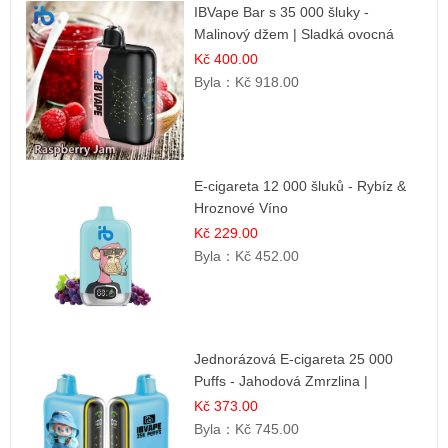
IBVape Bar s 35 000 šluky -
Malinový džem | Sladká ovocná
příchuť
Kč 400.00
Byla：
Kč 918.00
E-cigareta 12 000 šluků - Rybíz &
Hroznové Víno
Kč 229.00
Byla：
Kč 452.00
Jednorázová E-cigareta 25 000
Puffs - Jahodová Zmrzlina |
Krémová sladká příchuť
Kč 373.00
Byla：
Kč 745.00