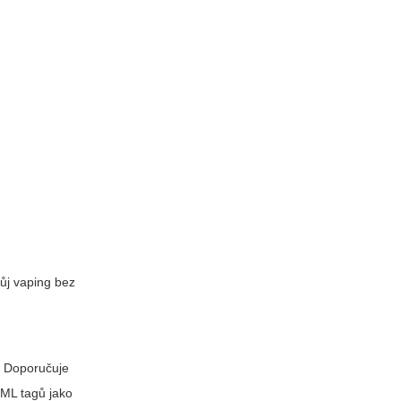
vůj vaping bez
u. Doporučuje
TML tagů jako