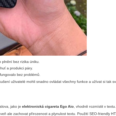
 plnění bez rizika úniku.
huť a produkci páry.
a fungovalo bez problémů.
kušení uživatelé mohli snadno ovládat všechny funkce a užívat si tak s
slova, jako je
elektronická cigareta Ego Aio
, vhodně rozmístit v text
veň ale zachovat přirozenost a plynulost textu. Použití SEO-friendly H