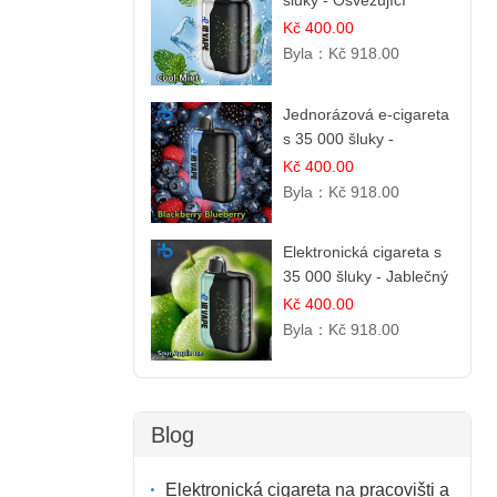
šluky - Osvěžující
mentol | Čistá a svěží
Kč 400.00
chuť
Byla：
Kč 918.00
Jednorázová e-cigareta
s 35 000 šluky -
Ostružina & Borůvka |
Kč 400.00
Intenzivní lesní směs
Byla：
Kč 918.00
Elektronická cigareta s
35 000 šluky - Jablečný
kyselý led | Osvěžující
Kč 400.00
kyselá jablka
Byla：
Kč 918.00
Blog
Elektronická cigareta na pracovišti a