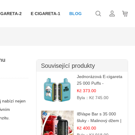
IGARETA-2
E CIGARETA-1
BLOG
rhu
Související produkty
Jednorázová E-cigareta
25 000 Puffs -
Ostružina & Borůvka |
Kč 373.00
Lesní ovocná směs
Byla：
Kč 745.00
j nabízí nejen
tivním
IBVape Bar s 35 000
nzitu.
šluky - Malinový džem |
Sladká ovocná příchuť
Kč 400.00