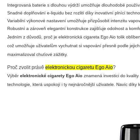
Integrovaná baterie s dlouhou výdrží umožňuje dlouhodobé používá
Snadné doplňování e-liquidu bez rozlití díky inovativní plnící technol
Variabilní výkonové nastavení umožňuje přizpůsobit intenzitu vapov
Robustní a zároveň elegantní konstrukce zajišťuje odolnost a komfo
Jedním z důvodů, proč je
elektronická cigareta Ego Aio
tolik oblíben
což umožňuje uživatelům vychutnat si vapování přesně podle jejich 
maximalizoval chuťové zážitky.
Proč zvolit právě
elektronickou cigaretu Ego Aio
?
Výběr
elektronické cigarety Ego Aio
znamená investici do kvality 
technologie
, která uspokojí i ty nejnáročnější uživatele. Navíc dík