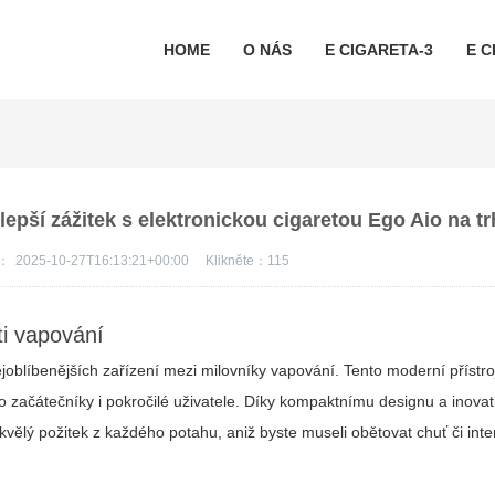
HOME
O NÁS
E CIGARETA-3
E C
lepší zážitek s elektronickou cigaretou Ego Aio na t
s：
2025-10-27T16:13:21+00:00
Klikněte：
115
ti vapování
joblíbenějších zařízení mezi milovníky vapování. Tento moderní přístro
 pro začátečníky i pokročilé uživatele. Díky kompaktnímu designu a inova
kvělý požitek z každého potahu
, aniž byste museli obětovat chuť či inte