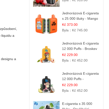
Byla：
Kč 918.00
Jednorázová E-cigareta
s 25 000 šluky - Mango
& Ananas | Exotická
Kč 373.00
izpůsobení,
ovocná směs
Byla：
Kč 745.00
-liquidu a
Jednorázová E-cigareta
12 000 Puffs - Broskev
& Ovocná Šťáva |
Kč 229.00
, designu a
Osvěžující ovocná
Byla：
Kč 452.00
směs
Jednorázová E-cigareta
12 000 Puffs -
Ananasovo-Kokosová
Kč 229.00
Zmrzlina | Tropický
Byla：
Kč 452.00
dezert
E-cigareta s 35 000