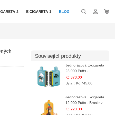
IGARETA-2
E CIGARETA-1
BLOG
jených
Související produkty
Jednorázová E-cigareta
25 000 Puffs -
Ostružina & Borůvka |
Kč 373.00
Lesní ovocná směs
Byla：
Kč 745.00
Jednorázová E-cigareta
12 000 Puffs - Broskev
& Ovocná Šťáva |
Kč 229.00
Osvěžující ovocná