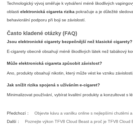
Technologický vývoj směřuje k vytváření méně škodlivých vapingov
oblasti
elektronická cigareta rizika
pokračuje a je důležité sledov
behaviorální podporu při boji se závislostí.
Často kladené otázky (FAQ)
Jsou
elektronické cigarety
bezpečnější než klasické cigarety?
E-cigarety obecně obsahují méně škodlivých látek než tabákový kou
Může
elektronická cigareta
způsobit závislost?
Ano, produkty obsahují nikotin, který může vést ke vzniku závislost
Jak snížit rizika spojená s užíváním e-cigaret?
Minimalizovat používání, vybírat kvalitní produkty a konzultovat s l
Předchozí：
Objevte kávu a vanilku online s nejlepšími chutěmi a
Další：
Poznejte výkon TFV8 Cloud Beast a proč je TFV8 Cloud B