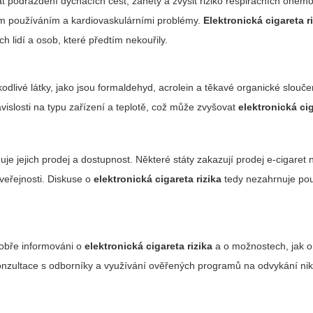
 podráždění dýchacích cest, záněty a zvýšit riziko respiračních onem
ým používáním a kardiovaskulárními problémy.
Elektronická cigareta r
ch lidí a osob, které předtím nekouřily.
škodlivé látky, jako jsou formaldehyd, acrolein a těkavé organické slouče
vislosti na typu zařízení a teplotě, což může zvyšovat
elektronická cig
uje jejich prodej a dostupnost. Některé státy zakazují prodej e-cigaret n
 veřejnosti. Diskuse o
elektronická cigareta rizika
tedy nezahrnuje pou
 dobře informováni o
elektronická cigareta rizika
a o možnostech, jak 
konzultace s odborníky a využívání ověřených programů na odvykání nik