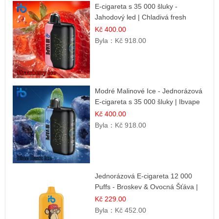
E-cigareta s 35 000 šluky -
Jahodový led | Chladivá fresh
příchuť
Kč 400.00
Byla：
Kč 918.00
Modré Malinové Ice - Jednorázová
E-cigareta s 35 000 šluky | Ibvape
Kč 400.00
Byla：
Kč 918.00
Jednorázová E-cigareta 12 000
Puffs - Broskev & Ovocná Šťáva |
Osvěžující ovocná směs
Kč 229.00
Byla：
Kč 452.00