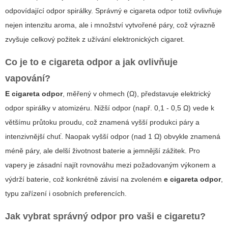
odpovídající odpor spirálky. Správný
e cigareta odpor
totiž ovlivňuje
nejen intenzitu aroma, ale i množství vytvořené páry, což výrazně
zvyšuje celkový požitek z užívání elektronických cigaret.
Co je to e cigareta odpor a jak ovlivňuje
vapování?
E cigareta odpor
, měřený v ohmech (Ω), představuje elektrický
odpor spirálky v atomizéru. Nižší odpor (např. 0,1 - 0,5 Ω) vede k
většímu průtoku proudu, což znamená vyšší produkci páry a
intenzivnější chuť. Naopak vyšší odpor (nad 1 Ω) obvykle znamená
méně páry, ale delší životnost baterie a jemnější zážitek.
Pro
vapery je zásadní najít rovnováhu mezi požadovaným výkonem a
výdrží baterie
, což konkrétně závisí na zvoleném
e cigareta odpor
,
typu zařízení i osobních preferencích.
Jak vybrat správný odpor pro vaši e cigaretu?