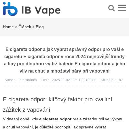
Home
>
Článek
>
Blog
E cigareta odpor a jak vybrat správný odpor pro vaši e
cigaretu E cigareta odpor v roce 2024 nejnovější trendy
a tipy pro dlouhou výdrž baterie E cigareta odpor a jeho
vliv na chuť a množství páry při vapování
Autor：
Tato stránka
Čas：
2025-11-02T17:11:39+00:00
Klikněte：
187
E cigareta odpor: klíčový faktor pro kvalitní
zážitek z vapování
V dnešní době, kdy
e cigareta odpor
hraje zásadní roli ve výkonu
a chuti vapování, je důležité pochopit, jak správně vybrat