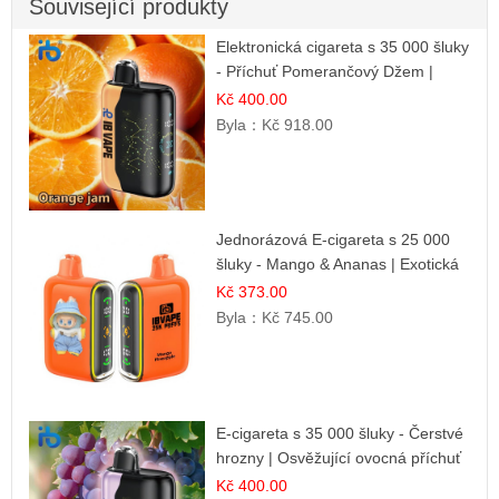
Související produkty
Elektronická cigareta s 35 000 šluky
- Příchuť Pomerančový Džem |
Dlouhotrvající zážitek
Kč 400.00
Byla：
Kč 918.00
Jednorázová E-cigareta s 25 000
šluky - Mango & Ananas | Exotická
ovocná směs
Kč 373.00
Byla：
Kč 745.00
E-cigareta s 35 000 šluky - Čerstvé
hrozny | Osvěžující ovocná příchuť
Kč 400.00