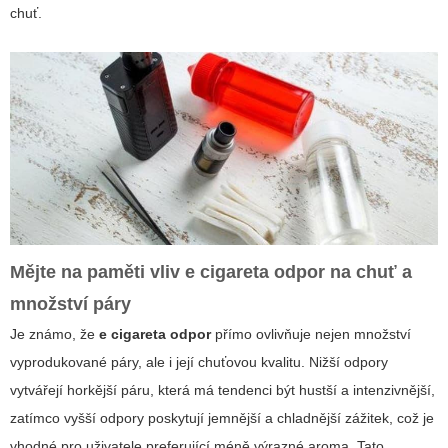
chuť.
Mějte na paměti vliv e cigareta odpor na chuť a
množství páry
Je známo, že
e cigareta odpor
přímo ovlivňuje nejen množství
vyprodukované páry, ale i její chuťovou kvalitu. Nižší odpory
vytvářejí horkější páru, která má tendenci být hustší a intenzivnější,
zatímco vyšší odpory poskytují jemnější a chladnější zážitek, což je
vhodné pro uživatele preferující méně výrazné aroma. Tato