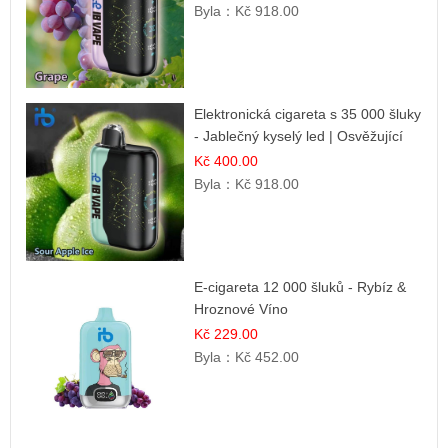
Byla：
Kč 918.00
Elektronická cigareta s 35 000 šluky
- Jablečný kyselý led | Osvěžující
kyselá jablka
Kč 400.00
Byla：
Kč 918.00
E-cigareta 12 000 šluků - Rybíz &
Hroznové Víno
Kč 229.00
Byla：
Kč 452.00