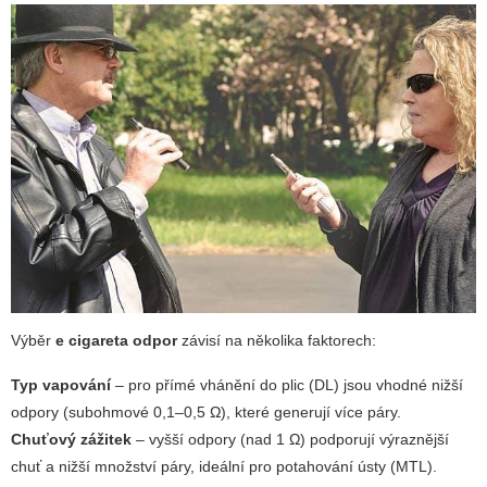
Výběr
e cigareta odpor
závisí na několika faktorech:
Typ vapování
– pro přímé vhánění do plic (DL) jsou vhodné nižší
odpory (subohmové 0,1–0,5 Ω), které generují více páry.
Chuťový zážitek
– vyšší odpory (nad 1 Ω) podporují výraznější
chuť a nižší množství páry, ideální pro potahování ústy (MTL).