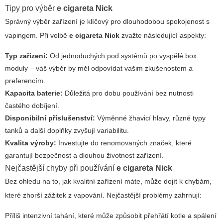
Tipy pro výběr
e cigareta Nick
Správný výběr zařízení je klíčový pro dlouhodobou spokojenost s
vapingem. Při volbě
e cigareta Nick
zvažte následující aspekty:
Typ zařízení:
Od jednoduchých pod systémů po vyspělé box
moduly – váš výběr by měl odpovídat vašim zkušenostem a
preferencím.
Kapacita baterie:
Důležitá pro dobu používání bez nutnosti
častého dobíjení.
Disponibilní příslušenství:
Výměnné žhavicí hlavy, různé typy
tanků a další doplňky zvyšují variabilitu.
Kvalita výroby:
Investujte do renomovaných značek, které
garantují bezpečnost a dlouhou životnost zařízení.
Nejčastější chyby při používání
e cigareta Nick
Bez ohledu na to, jak kvalitní zařízení máte, může dojít k chybám,
které zhorší zážitek z vapování. Nejčastější problémy zahrnují:
Příliš intenzivní tahání, které může způsobit přehřátí kotle a spálení