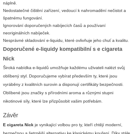
náplně.
Nedostatečné čištění zařízení, vedoucí k nahromadění nečistot a
špatnému fungování.
Ignorování doporučených nabíjecích časů a používaní
neoriginálních nabíječek.
Nesprávné skladování e-liquidu, které ovlivňuje jeho chuť a kvalitu.
Doporučené e-liquidy kompatibilní s
e cigareta
Nick
Široká nabídka e-liquidů umožňuje každému uživateli nalézt svůj
oblíbený styl. Doporučujeme vybírat především ty, které jsou
vyráběny z kvalitních surovin a disponují certifikáty bezpečnosti.
Oblíbené jsou značky s přírodními aroma a různými stupni
nikotinové síly, které lze přizpůsobit vašim potřebám.
Závěr
E cigareta Nick
je vynikající volbou pro ty, kteří chtějí moderní,
bezpečnou a šetrnější alternativu ke klasickému kouření. Díky stále