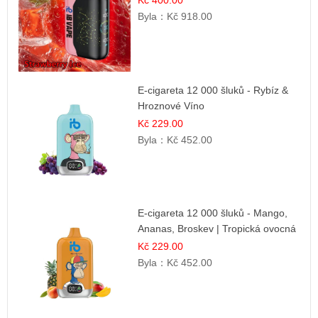
Kč 400.00
Byla：
Kč 918.00
E-cigareta 12 000 šluků - Rybíz &
Hroznové Víno
Kč 229.00
Byla：
Kč 452.00
E-cigareta 12 000 šluků - Mango,
Ananas, Broskev | Tropická ovocná
směs
Kč 229.00
Byla：
Kč 452.00