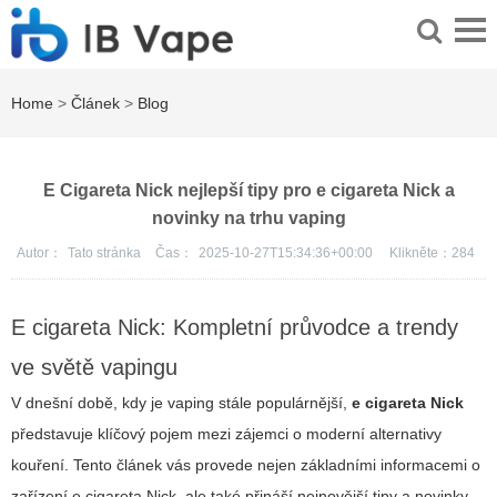
Home
>
Článek
>
Blog
E Cigareta Nick nejlepší tipy pro e cigareta Nick a
novinky na trhu vaping
Autor：
Tato stránka
Čas：
2025-10-27T15:34:36+00:00
Klikněte：
284
E cigareta Nick: Kompletní průvodce a trendy
ve světě vapingu
V dnešní době, kdy je vaping stále populárnější,
e cigareta Nick
představuje klíčový pojem mezi zájemci o moderní alternativy
kouření. Tento článek vás provede nejen základními informacemi o
zařízení
e cigareta Nick
, ale také přináší nejnovější tipy a
novinky