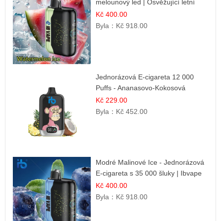
melounový led | Osvěžující letní
příchuť
Kč 400.00
Byla：
Kč 918.00
Jednorázová E-cigareta 12 000
Puffs - Ananasovo-Kokosová
Zmrzlina | Tropický dezert
Kč 229.00
Byla：
Kč 452.00
Modré Malinové Ice - Jednorázová
E-cigareta s 35 000 šluky | Ibvape
Kč 400.00
Byla：
Kč 918.00