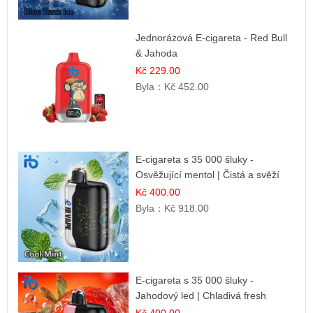
Jednorázová E-cigareta - Red Bull
& Jahoda
Kč 229.00
Byla：
Kč 452.00
E-cigareta s 35 000 šluky -
Osvěžující mentol | Čistá a svěží
chuť
Kč 400.00
Byla：
Kč 918.00
E-cigareta s 35 000 šluky -
Jahodový led | Chladivá fresh
příchuť