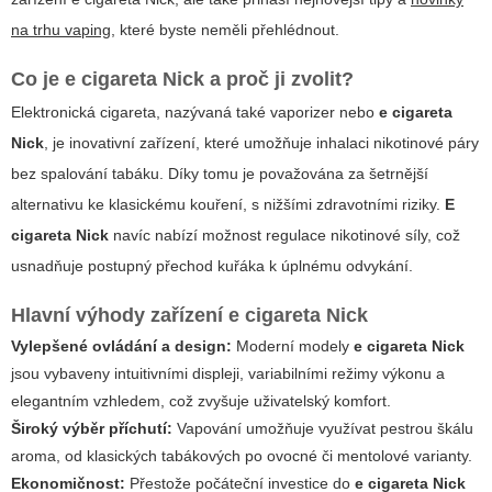
na trhu vaping
, které byste neměli přehlédnout.
Co je
e cigareta Nick
a proč ji zvolit?
Elektronická cigareta, nazývaná také vaporizer nebo
e cigareta
Nick
, je inovativní zařízení, které umožňuje inhalaci nikotinové páry
bez spalování tabáku. Díky tomu je považována za šetrnější
alternativu ke klasickému kouření, s nižšími zdravotními riziky.
E
cigareta Nick
navíc nabízí možnost regulace nikotinové síly, což
usnadňuje postupný přechod kuřáka k úplnému odvykání.
Hlavní výhody zařízení
e cigareta Nick
Vylepšené ovládání a design:
Moderní modely
e cigareta Nick
jsou vybaveny intuitivními displeji, variabilními režimy výkonu a
elegantním vzhledem, což zvyšuje uživatelský komfort.
Široký výběr příchutí:
Vapování umožňuje využívat pestrou škálu
aroma, od klasických tabákových po ovocné či mentolové varianty.
Ekonomičnost:
Přestože počáteční investice do
e cigareta Nick