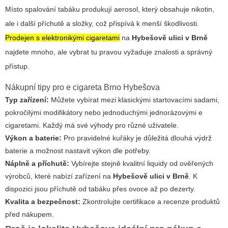
Místo spalování tabáku produkují aerosol, který obsahuje nikotin,
ale i další příchutě a složky, což přispívá k menší škodlivosti.
Prodejen s elektronikými cigaretami
na
Hybešově ulici v Brně
najdete mnoho, ale vybrat tu pravou vyžaduje znalosti a správný
přístup.
Nákupní tipy pro
e cigareta Brno Hybešova
Typ zařízení:
Můžete vybírat mezi klasickými startovacími sadami,
pokročilými modifikátory nebo jednoduchými jednorázovými e
cigaretami. Každý má své výhody pro různé uživatele.
Výkon a baterie:
Pro pravidelné kuřáky je důležitá dlouhá výdrž
baterie a možnost nastavit výkon dle potřeby.
Náplně a příchutě:
Vybírejte stejně kvalitní liquidy od ověřených
výrobců, které nabízí zařízení na
Hybešově ulici v Brně
. K
dispozici jsou příchutě od tabáku přes ovoce až po dezerty.
Kvalita a bezpečnost:
Zkontrolujte certifikace a recenze produktů
před nákupem.