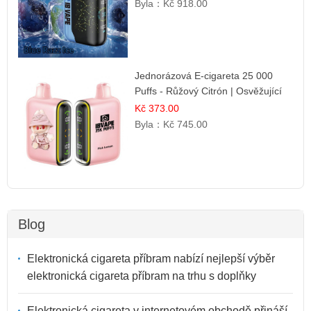
Byla：
Kč 918.00
Jednorázová E-cigareta 25 000
Puffs - Růžový Citrón | Osvěžující
citrusová příchuť
Kč 373.00
Byla：
Kč 745.00
Blog
Elektronická cigareta příbram nabízí nejlepší výběr
elektronická cigareta příbram na trhu s doplňky
Elektronická cigareta v internetovém obchodě přináší