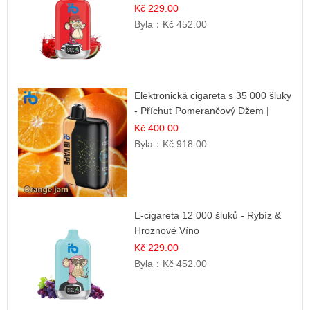
Letní dezertní příchuť
Kč 229.00
Byla：
Kč 452.00
Elektronická cigareta s 35 000 šluky
- Příchuť Pomerančový Džem |
Dlouhotrvající zážitek
Kč 400.00
Byla：
Kč 918.00
E-cigareta 12 000 šluků - Rybíz &
Hroznové Víno
Kč 229.00
Byla：
Kč 452.00