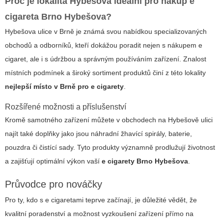
Proč je lokalita Hybešova ideální pro nákup
e
cigareta Brno Hybešova
?
Hybešova ulice v Brně je známá svou nabídkou specializovaných
obchodů a odborníků, kteří dokážou poradit nejen s nákupem e
cigaret, ale i s údržbou a správným používáním zařízení. Znalost
místních podmínek a široký sortiment produktů činí z této lokality
nejlepší místo v Brně pro e cigarety
.
Rozšířené možnosti a příslušenství
Kromě samotného zařízení můžete v obchodech na Hybešově ulici
najít také doplňky jako jsou náhradní žhavící spirály, baterie,
pouzdra či čistící sady. Tyto produkty významně prodlužují životnost
a zajišťují optimální výkon vaší
e cigarety Brno Hybešova
.
Průvodce pro nováčky
Pro ty, kdo s e cigaretami teprve začínají, je důležité vědět, že
kvalitní poradenství a možnost vyzkoušení zařízení přímo na