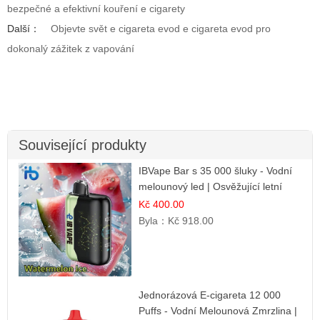
bezpečné a efektivní kouření e cigarety
Další：
Objevte svět e cigareta evod e cigareta evod pro
dokonalý zážitek z vapování
Související produkty
IBVape Bar s 35 000 šluky - Vodní
melounový led | Osvěžující letní
příchuť
Kč 400.00
Byla：
Kč 918.00
Jednorázová E-cigareta 12 000
Puffs - Vodní Melounová Zmrzlina |