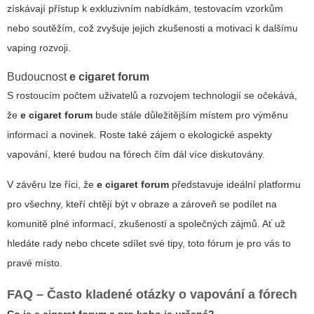
získávají přístup k exkluzivním nabídkám, testovacím vzorkům
nebo soutěžím, což zvyšuje jejich zkušenosti a motivaci k dalšímu
vaping rozvoji.
Budoucnost
e cigaret forum
S rostoucím počtem uživatelů a rozvojem technologií se očekává,
že
e cigaret forum
bude stále důležitějším místem pro výměnu
informací a novinek. Roste také zájem o ekologické aspekty
vapování, které budou na fórech čím dál více diskutovány.
V závěru lze říci, že
e cigaret forum
představuje ideální platformu
pro všechny, kteří chtějí být v obraze a zároveň se podílet na
komunitě plné informací, zkušeností a společných zájmů. Ať už
hledáte rady nebo chcete sdílet své tipy, toto fórum je pro vás to
pravé místo.
FAQ – Často kladené otázky o vapování a fórech