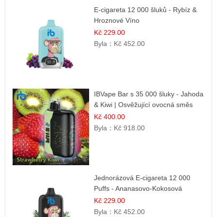
E-cigareta 12 000 šluků - Rybíz &
Hroznové Víno
Kč 229.00
Byla：
Kč 452.00
IBVape Bar s 35 000 šluky - Jahoda
& Kiwi | Osvěžující ovocná směs
Kč 400.00
Byla：
Kč 918.00
Jednorázová E-cigareta 12 000
Puffs - Ananasovo-Kokosová
Zmrzlina | Tropický dezert
Kč 229.00
Byla：
Kč 452.00