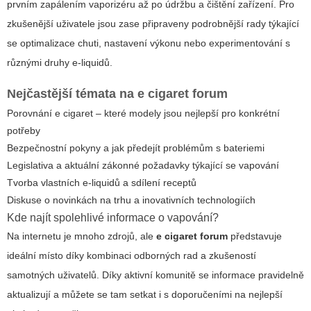
prvním zapálením vaporizéru až po údržbu a čištění zařízení. Pro
zkušenější uživatele jsou zase připraveny podrobnější rady týkající
se optimalizace chuti, nastavení výkonu nebo experimentování s
různými druhy e-liquidů.
Nejčastější témata na
e cigaret forum
Porovnání
e cigaret
– které modely jsou nejlepší pro konkrétní
potřeby
Bezpečnostní pokyny a jak předejít problémům s bateriemi
Legislativa a aktuální zákonné požadavky týkající se vapování
Tvorba vlastních e-liquidů a sdílení receptů
Diskuse o novinkách na trhu a inovativních technologiích
Kde najít spolehlivé informace o vapování?
Na internetu je mnoho zdrojů, ale
e cigaret forum
představuje
ideální místo díky kombinaci odborných rad a zkušeností
samotných uživatelů. Díky aktivní komunitě se informace pravidelně
aktualizují a můžete se tam setkat i s doporučeními na nejlepší