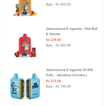
Byla：
Kč 452.00
Jednorázová E-cigareta - Red Bull
& Jahoda
Kč 229.00
Byla：
Kč 452.00
Jednorázová E-cigareta 25 000
Puffs - Jahodová Zmrzlina |
Krémová sladká příchuť
Kč 373.00
Byla：
Kč 745.00