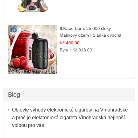
IBVape Bar s 35 000 šluky -
Malinový džem | Sladká ovocná
příchuť
Kč 400.00
Byla：
Kč 918.00
Blog
Objevte výhody elektronické cigarety na Vinohradské
a proč je elektronická cigareta Vinohradská nejlepší
volbou pro vás