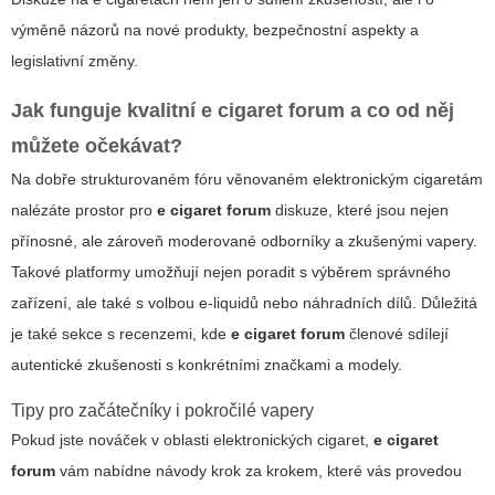
výměně názorů na nové produkty, bezpečnostní aspekty a
legislativní změny.
Jak funguje kvalitní
e cigaret forum
a co od něj
můžete očekávat?
Na dobře strukturovaném fóru věnovaném elektronickým cigaretám
nalézáte prostor pro
e cigaret forum
diskuze, které jsou nejen
přínosné, ale zároveň moderované odborníky a zkušenými vapery.
Takové platformy umožňují nejen poradit s výběrem správného
zařízení, ale také s volbou e-liquidů nebo náhradních dílů. Důležitá
je také sekce s recenzemi, kde
e cigaret forum
členové sdílejí
autentické zkušenosti s konkrétními značkami a modely.
Tipy pro začátečníky i pokročilé vapery
Pokud jste nováček v oblasti elektronických cigaret,
e cigaret
forum
vám nabídne návody krok za krokem, které vás provedou