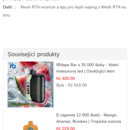
Další：
Mesh RTA recenze a tipy pro lepší vaping s Mesh RTA na
trhu
Související produkty
IBVape Bar s 35 000 šluky - Vodní
melounový led | Osvěžující letní
příchuť
Kč 400.00
Byla：
Kč 918.00
E-cigareta 12 000 šluků - Mango,
Ananas, Broskev | Tropická ovocná
směs
Kč 229.00