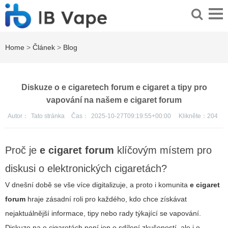
Home
>
Článek
>
Blog
Diskuze o e cigaretech forum e cigaret a tipy pro
vapování na našem e cigaret forum
Autor：
Tato stránka
Čas：
2025-10-27T09:19:55+00:00
Klikněte：
204
Proč je
e cigaret forum
klíčovým místem pro
diskusi o elektronických cigaretách?
V dnešní době se vše více digitalizuje, a proto i komunita
e cigaret
forum
hraje zásadní roli pro každého, kdo chce získávat
nejaktuálnější informace, tipy nebo rady týkající se vapování.
Diskuze na e cigaretách
není jen o sdílení zkušeností, ale i o