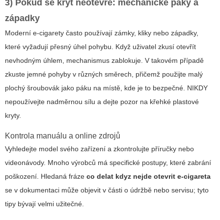
3) Pokud se kryt neotevře: mechanické páky a
západky
Moderní e-cigarety často používají zámky, kliky nebo západky,
které vyžadují přesný úhel pohybu. Když uživatel zkusí otevřít
nevhodným úhlem, mechanismus zablokuje. V takovém případě
zkuste jemné pohyby v různých směrech, přičemž použijte malý
plochý šroubovák jako páku na místě, kde je to bezpečné. NIKDY
nepoužívejte nadměrnou sílu a dejte pozor na křehké plastové
kryty.
Kontrola manuálu a online zdrojů
Vyhledejte model svého zařízení a zkontrolujte příručky nebo
videonávody. Mnoho výrobců má specifické postupy, které zabrání
poškození. Hledaná fráze
co delat kdyz nejde otevrit e-cigareta
se v dokumentaci může objevit v části o údržbě nebo servisu; tyto
tipy bývají velmi užitečné.