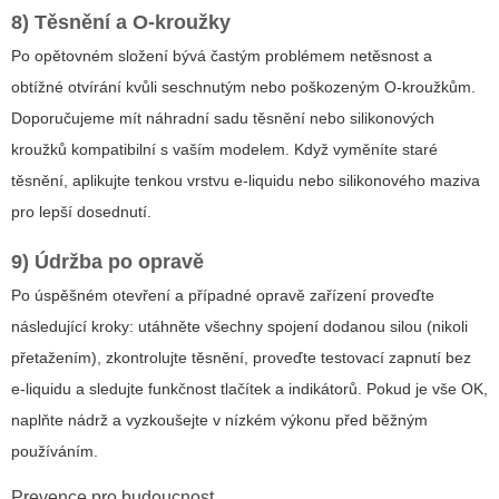
8) Těsnění a O-kroužky
Po opětovném složení bývá častým problémem netěsnost a
obtížné otvírání kvůli seschnutým nebo poškozeným O-kroužkům.
Doporučujeme mít náhradní sadu těsnění nebo silikonových
kroužků kompatibilní s vaším modelem. Když vyměníte staré
těsnění, aplikujte tenkou vrstvu e-liquidu nebo silikonového maziva
pro lepší dosednutí.
9) Údržba po opravě
Po úspěšném otevření a případné opravě zařízení proveďte
následující kroky: utáhněte všechny spojení dodanou silou (nikoli
přetažením), zkontrolujte těsnění, proveďte testovací zapnutí bez
e-liquidu a sledujte funkčnost tlačítek a indikátorů. Pokud je vše OK,
naplňte nádrž a vyzkoušejte v nízkém výkonu před běžným
používáním.
Prevence pro budoucnost