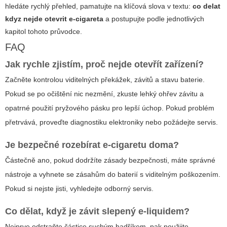
hledáte rychlý přehled, pamatujte na klíčová slova v textu:
co delat
kdyz nejde otevrit e-cigareta
a postupujte podle jednotlivých
kapitol tohoto průvodce.
FAQ
Jak rychle zjistím, proč nejde otevřít zařízení?
Začněte kontrolou viditelných překážek, závitů a stavu baterie.
Pokud se po očištění nic nezmění, zkuste lehký ohřev závitu a
opatrné použití pryžového pásku pro lepší úchop. Pokud problém
přetrvává, proveďte diagnostiku elektroniky nebo požádejte servis.
Je bezpečné rozebírat e-cigaretu doma?
Částečně ano, pokud dodržíte zásady bezpečnosti, máte správné
nástroje a vyhnete se zásahům do baterií s viditelným poškozením.
Pokud si nejste jisti, vyhledejte odborný servis.
Co dělat, když je závit slepený e-liquidem?
Nejprve odstraňte částice suchým hadříkem, pak použijte