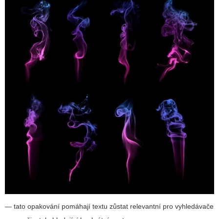
— tato opakování pomáhají textu zůstat relevantní pro vyhledávače