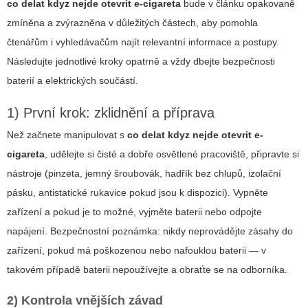
co delat kdyz nejde otevrit e-cigareta
bude v článku opakovaně
zmíněna a zvýrazněna v důležitých částech, aby pomohla
čtenářům i vyhledávačům najít relevantní informace a postupy.
Následujte jednotlivé kroky opatrně a vždy dbejte bezpečnosti
baterií a elektrických součástí.
1) První krok: zklidnění a příprava
Než začnete manipulovat s
co delat kdyz nejde otevrit e-
cigareta
, udělejte si čisté a dobře osvětlené pracoviště, připravte si
nástroje (pinzeta, jemný šroubovák, hadřík bez chlupů, izolační
pásku, antistatické rukavice pokud jsou k dispozici). Vypněte
zařízení a pokud je to možné, vyjměte baterii nebo odpojte
napájení. Bezpečnostní poznámka: nikdy neprovádějte zásahy do
zařízení, pokud má poškozenou nebo nafouklou baterii — v
takovém případě baterii nepoužívejte a obraťte se na odborníka.
2) Kontrola vnějších závad