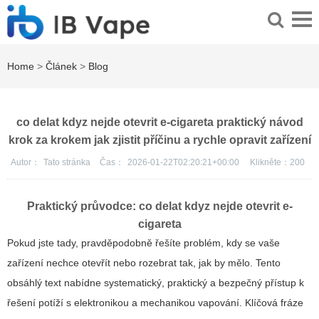
Home
>
Článek
>
Blog
co delat kdyz nejde otevrit e-cigareta praktický návod
krok za krokem jak zjistit příčinu a rychle opravit zařízení
Autor：
Tato stránka
Čas：
2026-01-22T02:20:21+00:00
Klikněte：
200
Praktický průvodce: co delat kdyz nejde otevrit e-
cigareta
Pokud jste tady, pravděpodobně řešíte problém, kdy se vaše
zařízení nechce otevřít nebo rozebrat tak, jak by mělo. Tento
obsáhlý text nabídne systematický, praktický a bezpečný přístup k
řešení potíží s elektronikou a mechanikou vapování. Klíčová fráze