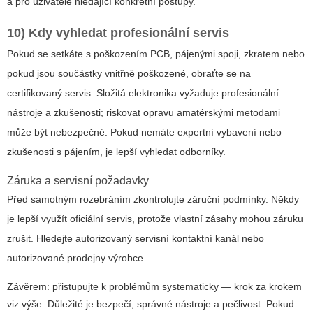
a pro uživatele hledající konkrétní postupy.
10) Kdy vyhledat profesionální servis
Pokud se setkáte s poškozením PCB, pájenými spoji, zkratem nebo
pokud jsou součástky vnitřně poškozené, obraťte se na
certifikovaný servis. Složitá elektronika vyžaduje profesionální
nástroje a zkušenosti; riskovat opravu amatérskými metodami
může být nebezpečné. Pokud nemáte expertní vybavení nebo
zkušenosti s pájením, je lepší vyhledat odborníky.
Záruka a servisní požadavky
Před samotným rozebráním zkontrolujte záruční podmínky. Někdy
je lepší využít oficiální servis, protože vlastní zásahy mohou záruku
zrušit. Hledejte autorizovaný servisní kontaktní kanál nebo
autorizované prodejny výrobce.
Závěrem: přistupujte k problémům systematicky — krok za krokem
viz výše. Důležité je bezpečí, správné nástroje a pečlivost. Pokud