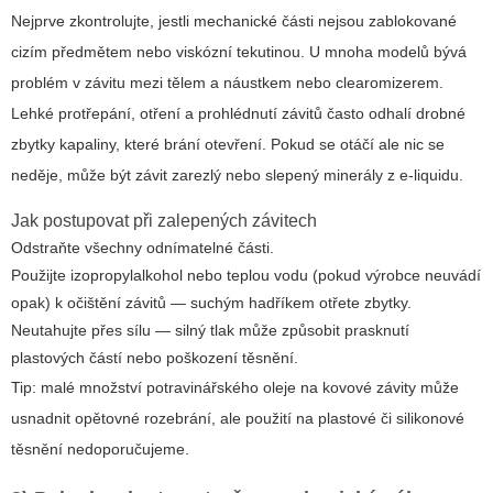
Nejprve zkontrolujte, jestli mechanické části nejsou zablokované
cizím předmětem nebo viskózní tekutinou. U mnoha modelů bývá
problém v závitu mezi tělem a náustkem nebo clearomizerem.
Lehké protřepání, otření a prohlédnutí závitů často odhalí drobné
zbytky kapaliny, které brání otevření. Pokud se otáčí ale nic se
neděje, může být závit zarezlý nebo slepený minerály z e-liquidu.
Jak postupovat při zalepených závitech
Odstraňte všechny odnímatelné části.
Použijte izopropylalkohol nebo teplou vodu (pokud výrobce neuvádí
opak) k očištění závitů — suchým hadříkem otřete zbytky.
Neutahujte přes sílu — silný tlak může způsobit prasknutí
plastových částí nebo poškození těsnění.
Tip:
malé množství potravinářského oleje na kovové závity může
usnadnit opětovné rozebrání, ale použití na plastové či silikonové
těsnění nedoporučujeme.