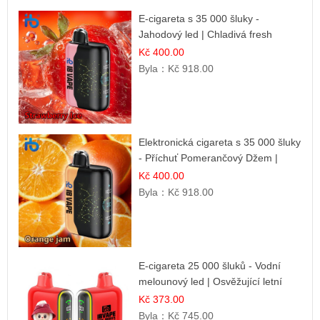
E-cigareta s 35 000 šluky -
Jahodový led | Chladivá fresh
příchuť
Kč 400.00
Byla：
Kč 918.00
Elektronická cigareta s 35 000 šluky
- Příchuť Pomerančový Džem |
Dlouhotrvající zážitek
Kč 400.00
Byla：
Kč 918.00
E-cigareta 25 000 šluků - Vodní
melounový led | Osvěžující letní
příchuť
Kč 373.00
Byla：
Kč 745.00