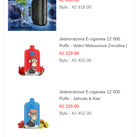
Kč 400.00
Byla：
Kč 918.00
Jednorázová E-cigareta 12 000
Puffs - Vodní Melounová Zmrzlina |
Letní dezertní příchuť
Kč 229.00
Byla：
Kč 452.00
Jednorázová E-cigareta 12 000
Puffs - Jahoda & Kiwi
Kč 229.00
Byla：
Kč 452.00