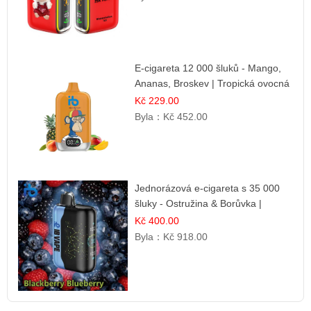
E-cigareta 12 000 šluků - Mango,
Ananas, Broskev | Tropická ovocná
směs
Kč 229.00
Byla：
Kč 452.00
Jednorázová e-cigareta s 35 000
šluky - Ostružina & Borůvka |
Intenzivní lesní směs
Kč 400.00
Byla：
Kč 918.00