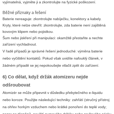
vyjímatelná, vyjměte ji a zkontrolujte na fyzické poškození.
Běžné příznaky a řešení
Baterie nereaguje: zkontrolujte nabíječku, konektory a kabely.
Kryty, které nelze otevřít: zkontrolujte, zda baterie není zajištěná
kovovým klipem nebo pojistkou.
Šum nebo jiskření při manipulaci: okamžitě přestaňte a nechte
zařízení vychladnout.
V řadě případů je správné řešení jednoduché: výměna baterie
nebo vyčištění kontaktů. Pokud však uvidíte nafouklý článek, v
žádném případě se jej nepokoušejte vtlačit zpět do zařízení.
6) Co dělat, když držák atomizeru nejde
odšroubovat
Atomizér se může připevnit v důsledku přebytečného e-liquidu
nebo koroze. Použijte následující techniky: zahřátí (stručný přístroj
na ohřev horkým vzduchem nebo krátké ponoření do teplé vody;