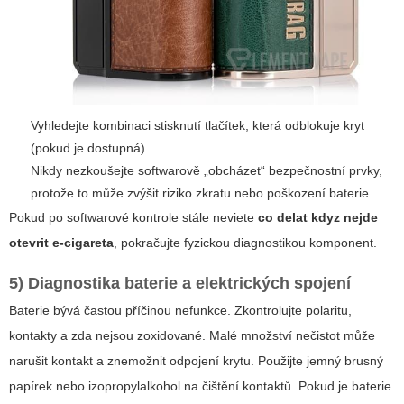
Vyhledejte kombinaci stisknutí tlačítek, která odblokuje kryt
(pokud je dostupná).
Nikdy nezkoušejte softwarově „obcházet“ bezpečnostní prvky,
protože to může zvýšit riziko zkratu nebo poškození baterie.
Pokud po softwarové kontrole stále neviete
co delat kdyz nejde
otevrit e-cigareta
, pokračujte fyzickou diagnostikou komponent.
5) Diagnostika baterie a elektrických spojení
Baterie bývá častou příčinou nefunkce. Zkontrolujte polaritu,
kontakty a zda nejsou zoxidované. Malé množství nečistot může
narušit kontakt a znemožnit odpojení krytu. Použijte jemný brusný
papírek nebo izopropylalkohol na čištění kontaktů. Pokud je baterie