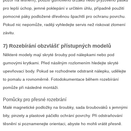
pozor na těsnění), použití gumového držáku nebo pryžového pásku
pro lepší úchop, jemné poklepání v určitém úhlu, případně použití
pomocné páky podložené dřevěnou špachtlí pro ochranu povrchu.
Pokud nic nepomůže, raději vyhledejte servis než riskovat zlomení
závitu.
7) Rozebírání obzvlášť přístupných modelů
Některé modely mají skryté šrouby pod nálepkami nebo pod
gumovými krytkami. Před násilným rozlomením hledejte skryté
upevňovací body. Pokud se rozhodnete odstranit nálepku, udělejte
to pomalu a rovnoměrně. Fotodokumentace během rozebírání
pomůže při následné montáži.
Pomůcky pro přesné rozebrání
Malé magnetické podložky na šroubky, sada šroubováků s jemnými
bity, pinzety a plastové páčidlo ochrání povrchy. Při odstraňování
těsnění si poznamenejte orientaci, abyste ho mohli vrátit přesně.