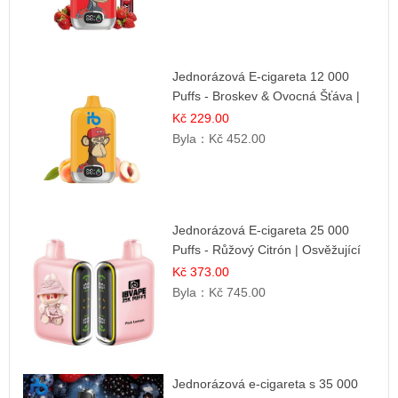
Jednorázová E-cigareta 12 000
Puffs - Broskev & Ovocná Šťáva |
Osvěžující ovocná směs
Kč 229.00
Byla：
Kč 452.00
Jednorázová E-cigareta 25 000
Puffs - Růžový Citrón | Osvěžující
citrusová příchuť
Kč 373.00
Byla：
Kč 745.00
Jednorázová e-cigareta s 35 000