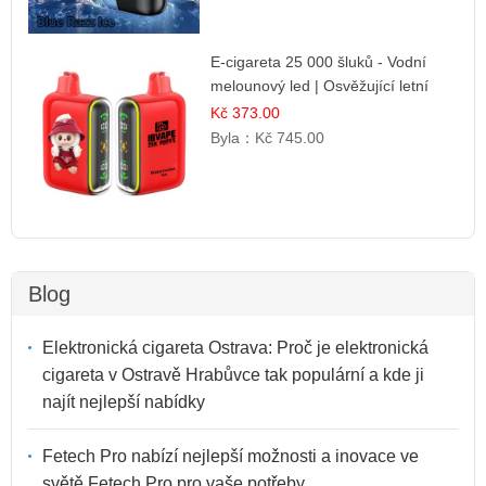
E-cigareta 25 000 šluků - Vodní
melounový led | Osvěžující letní
příchuť
Kč 373.00
Byla：
Kč 745.00
Blog
Elektronická cigareta Ostrava: Proč je elektronická
cigareta v Ostravě Hrabůvce tak populární a kde ji
najít nejlepší nabídky
Fetech Pro nabízí nejlepší možnosti a inovace ve
světě Fetech Pro pro vaše potřeby