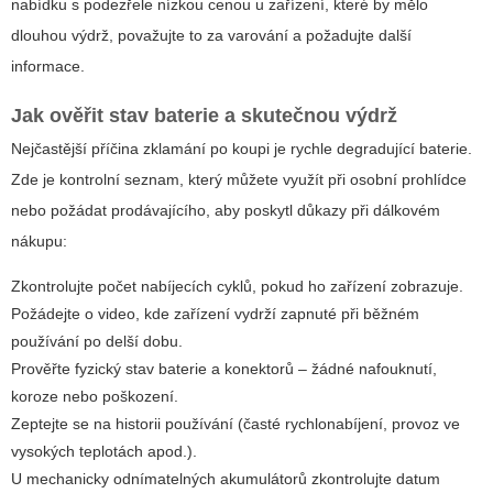
nabídku s podezřele nízkou cenou u zařízení, které by mělo
dlouhou výdrž, považujte to za varování a požadujte další
informace.
Jak ověřit stav baterie a skutečnou výdrž
Nejčastější příčina zklamání po koupi je rychle degradující baterie.
Zde je kontrolní seznam, který můžete využít při osobní prohlídce
nebo požádat prodávajícího, aby poskytl důkazy při dálkovém
nákupu:
Zkontrolujte počet nabíjecích cyklů, pokud ho zařízení zobrazuje.
Požádejte o video, kde zařízení vydrží zapnuté při běžném
používání po delší dobu.
Prověřte fyzický stav baterie a konektorů – žádné nafouknutí,
koroze nebo poškození.
Zeptejte se na historii používání (časté rychlonabíjení, provoz ve
vysokých teplotách apod.).
U mechanicky odnímatelných akumulátorů zkontrolujte datum