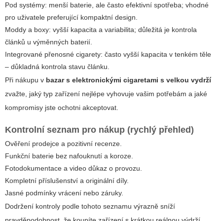
Pod systémy: menší baterie, ale často efektivní spotřeba; vhodné
pro uživatele preferující kompaktní design.
Moddy a boxy: vyšší kapacita a variabilita; důležitá je kontrola
článků u výměnných baterií.
Integrované přenosné cigarety: často vyšší kapacita v tenkém těle
– důkladná kontrola stavu článku.
Při nákupu v
bazar s elektronickými cigaretami s velkou vydrží
zvažte, jaký typ zařízení nejlépe vyhovuje vašim potřebám a jaké
kompromisy jste ochotni akceptovat.
Kontrolní seznam pro nákup (rychlý přehled)
Ověření prodejce a pozitivní recenze.
Funkční baterie bez nafouknutí a koroze.
Fotodokumentace a video důkaz o provozu.
Kompletní příslušenství a originální díly.
Jasné podmínky vrácení nebo záruky.
Dodržení kontroly podle tohoto seznamu výrazně sníží
pravděpodobnost, že koupíte zařízení s krátkou reálnou výdrží.