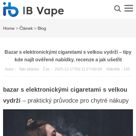
Home
>
Článek
>
Blog
Bazar s elektronickými cigaretami s velkou vydrží – tipy
kde najít ověřené nabídky, recenze a jak ušetřit
Autor：
Tato stránka
Čas：
2025-12-17T02:11:27+00:00
Klikněte：
145
bazar s elektronickými cigaretami s velkou
vydrží
– praktický průvodce pro chytré nákupy