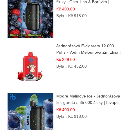
šluky - Ostružina & Borůvka |
Intenzivní lesní směs
Kč 400.00
Byla：
Kč 918.00
Jednorázová E-cigareta 12 000
Puffs - Vodní Melounová Zmrzlina |
Letní dezertní příchuť
Kč 229.00
Byla：
Kč 452.00
Modré Malinové Ice - Jednorázová
E-cigareta s 35 000 šluky | Ibvape
Kč 400.00
Byla：
Kč 918.00