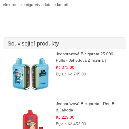
elektronicke cigarety a kde je koupit
Související produkty
Jednorázová E-cigareta 25 000
Puffs - Jahodová Zmrzlina |
Krémová sladká příchuť
Kč 373.00
Byla：
Kč 745.00
Jednorázová E-cigareta - Red Bull
& Jahoda
Kč 229.00
Byla：
Kč 452.00