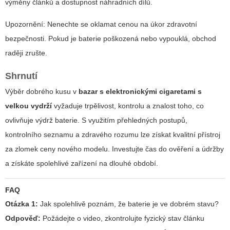
výměny článků a dostupnost náhradních dílů.
Upozornění: Nenechte se oklamat cenou na úkor zdravotní
bezpečnosti. Pokud je baterie poškozená nebo vypouklá, obchod
raději zrušte.
Shrnutí
Výběr dobrého kusu v
bazar s elektronickými cigaretami s
velkou vydrží
vyžaduje trpělivost, kontrolu a znalost toho, co
ovlivňuje výdrž baterie. S využitím přehledných postupů,
kontrolního seznamu a zdravého rozumu lze získat kvalitní přístroj
za zlomek ceny nového modelu. Investujte čas do ověření a údržby
a získáte spolehlivé zařízení na dlouhé období.
FAQ
Otázka 1:
Jak spolehlivě poznám, že baterie je ve dobrém stavu?
Odpověď:
Požádejte o video, zkontrolujte fyzický stav článku