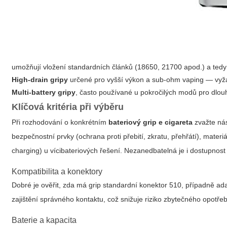
umožňují vložení standardních článků (18650, 21700 apod.) a tedy
High-drain gripy
určené pro vyšší výkon a sub-ohm vaping — vyža
Multi-battery gripy
, často používané u pokročilých modů pro dlouh
Klíčová kritéria při výběru
Při rozhodování o konkrétním
bateriový grip e cigareta
zvažte nás
bezpečnostní prvky (ochrana proti přebití, zkratu, přehřátí), mate
charging) u vícibateriových řešení. Nezanedbatelná je i dostupnost
Kompatibilita a konektory
Dobré je ověřit, zda má grip standardní konektor 510, případně ad
zajištění správného kontaktu, což snižuje riziko zbytečného opotře
Baterie a kapacita