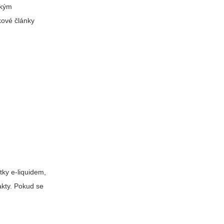
okým
kové články
tky e-liquidem,
akty. Pokud se