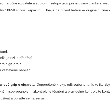
. Pro náročné uživatele a sub-ohm setupy jsou preferovány články s vys
tní 18650 s vyšší kapacitou. Dbejte na původ baterií — originální znač
tami.
nižuje riziko přehřátí.
pro high-drain.
ní vestavěné nabíjení.
eriový grip e cigareta
. Doporučené kroky: odšroubujte tank, vylijte zby
m isopropanolem, zkontrolujte těsnění a pravidelně kontrolujte kont
žívat a obraťte se na servis.