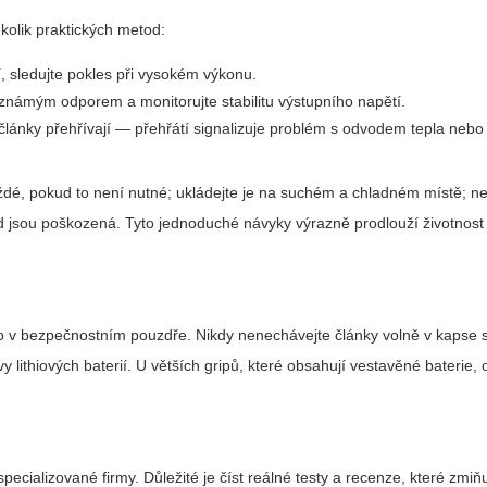
ěkolik praktických metod:
í, sledujte pokles při vysokém výkonu.
ě známým odporem a monitorujte stabilitu výstupního napětí.
i články přehřívají — přehřátí signalizuje problém s odvodem tepla nebo
aždé, pokud to není nutné; ukládejte je na suchém a chladném místě; n
 jsou poškozená. Tyto jednoduché návyky výrazně prodlouží životnost
ebo v bezpečnostním pouzdře. Nikdy nenechávejte články volně v kapse
 lithiových baterií. U větších gripů, které obsahují vestavěné baterie, 
alizované firmy. Důležité je číst reálné testy a recenze, které zmiňu