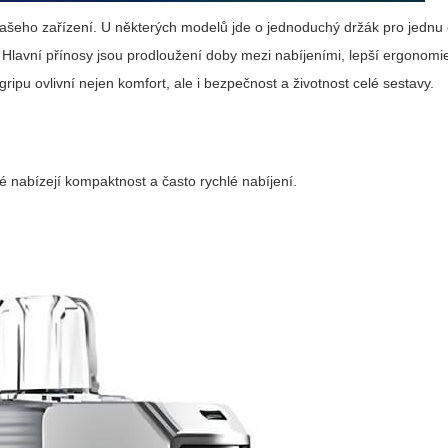
vašeho zařízení. U některých modelů jde o jednoduchý držák pro jednu č
Hlavní přínosy jsou prodloužení doby mezi nabíjeními, lepší ergonomie
ripu ovlivní nejen komfort, ale i bezpečnost a životnost celé sestavy.
eré nabízejí kompaktnost a často rychlé nabíjení.