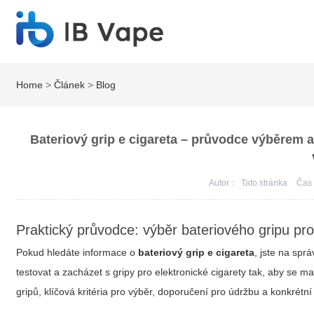
Home
>
Článek
>
Blog
Bateriový grip e cigareta – průvodce výběrem a t
Autor：
Tato stránka
Ča
Praktický průvodce: výběr bateriového gripu pro
Pokud hledáte informace o
bateriový grip e cigareta
, jste na spr
testovat a zacházet s gripy pro elektronické cigarety tak, aby se 
gripů, klíčová kritéria pro výběr, doporučení pro údržbu a konkrétní