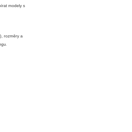
bírat modely s
), rozměry a
ngu.