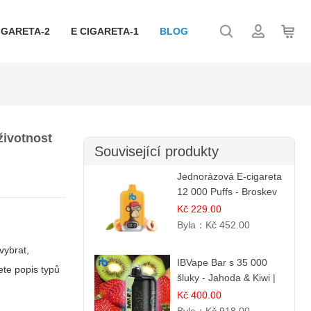
IGARETA-2
E CIGARETA-1
BLOG
životnost
Související produkty
Jednorázová E-cigareta
12 000 Puffs - Broskev
& Ovocná Šťáva |
Kč 229.00
Osvěžující ovocná
Byla：
Kč 452.00
směs
vybrat,
IBVape Bar s 35 000
ete popis typů
šluky - Jahoda & Kiwi |
Osvěžující ovocná
Kč 400.00
směs