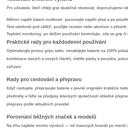
Pro uživatele, kteří chtějí grip skutečně otestovat, doporučujeme n
Měření napětí baterií multimetr: porovnejte napětí před a po použit
Test odolnosti pod zátěží: použijte rezistor nebo atomizer s přesn
Teplotní monitoring: po delším používání kontrolujte, zda se grip č
Praktické rady pro každodenní používání
Optimalizujte provoz gripu takto: nenabíjejte baterie na 100% pok
kombinace starých a nových článků; měňte pásky a pouzdra, pokud
zařízení.
Rady pro cestování a přepravu
Když cestujete, přepravujte baterie v pevné originální krabičce n
předměty a řiďte se předpisy leteckých společností ohledně přepravy
přepravy podle aktuálních pravidel.
Porovnání běžných značek a modelů
Na trhu najdete mnoho výrobců — od masových brandů po menší speci