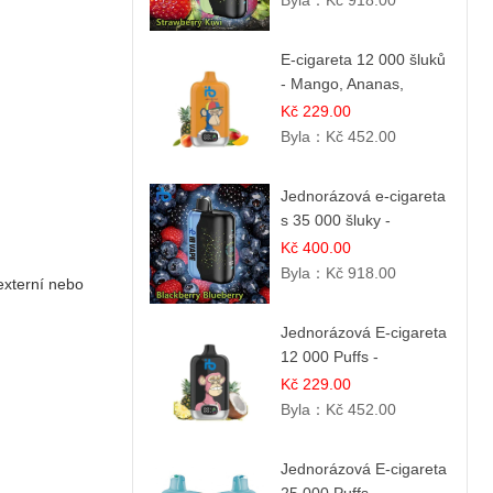
Byla：
Kč 918.00
E-cigareta 12 000 šluků
- Mango, Ananas,
Broskev | Tropická
Kč 229.00
ovocná směs
Byla：
Kč 452.00
Jednorázová e-cigareta
s 35 000 šluky -
Ostružina & Borůvka |
Kč 400.00
Intenzivní lesní směs
Byla：
Kč 918.00
externí nebo
Jednorázová E-cigareta
12 000 Puffs -
Ananasovo-Kokosová
Kč 229.00
Zmrzlina | Tropický
Byla：
Kč 452.00
dezert
Jednorázová E-cigareta