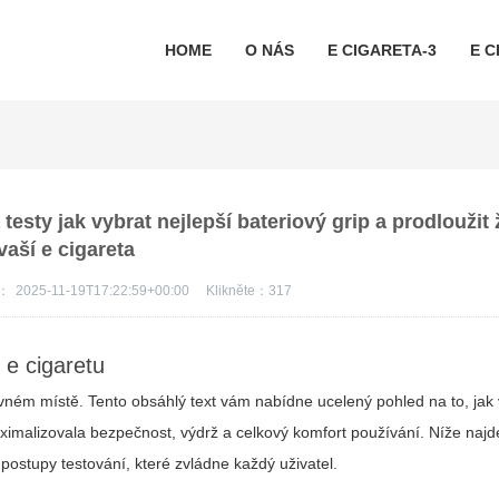
HOME
O NÁS
E CIGARETA-3
E C
esty jak vybrat nejlepší bateriový grip a prodloužit 
vaší e cigareta
s：
2025-11-19T17:22:59+00:00
Klikněte：
317
 e cigaretu
ávném místě. Tento obsáhlý text vám nabídne ucelený pohled na to, jak 
maximalizovala bezpečnost, výdrž a celkový komfort používání. Níže najd
 postupy testování, které zvládne každý uživatel.