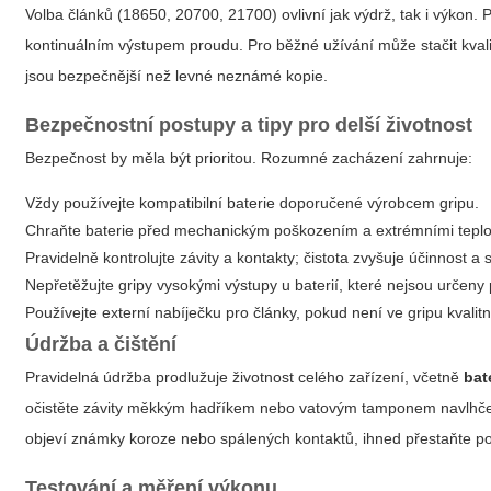
Volba článků (18650, 20700, 21700) ovlivní jak výdrž, tak i výkon
kontinuálním výstupem proudu. Pro běžné užívání může stačit kvali
jsou bezpečnější než levné neznámé kopie.
Bezpečnostní postupy a tipy pro delší životnost
Bezpečnost by měla být prioritou. Rozumné zacházení zahrnuje:
Vždy používejte kompatibilní baterie doporučené výrobcem gripu.
Chraňte baterie před mechanickým poškozením a extrémními teplo
Pravidelně kontrolujte závity a kontakty; čistota zvyšuje účinnost a s
Nepřetěžujte gripy vysokými výstupy u baterií, které nejsou určeny 
Používejte externí nabíječku pro články, pokud není ve gripu kvalit
Údržba a čištění
Pravidelná údržba prodlužuje životnost celého zařízení, včetně
bat
očistěte závity měkkým hadříkem nebo vatovým tamponem navlhčený
objeví známky koroze nebo spálených kontaktů, ihned přestaňte pou
Testování a měření výkonu