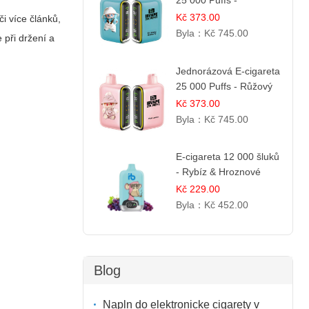
25 000 Puffs -
Ostružina & Borůvka |
Kč 373.00
i více článků,
Lesní ovocná směs
Byla：
Kč 745.00
 při držení a
Jednorázová E-cigareta
25 000 Puffs - Růžový
Citrón | Osvěžující
Kč 373.00
citrusová příchuť
Byla：
Kč 745.00
E-cigareta 12 000 šluků
- Rybíz & Hroznové
Víno
Kč 229.00
Byla：
Kč 452.00
Blog
Napln do elektronicke cigarety v