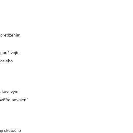
 přetížením.
epoužívejte
 celého
 s kovovými
ověřte povolení
jí skutečné