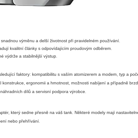
 snadnou výměnu a delší životnost při pravidelném používání.
dují kvalitní články s odpovídajícím proudovým odběrem.
é výdrže a stabilnější výstup.
ledující faktory: kompatibilitu s vaším atomizerem a modem, typ a poče
riál konstrukce, ergonomii a hmotnost, možnosti nabíjení a případně brz
 náhradních dílů a servisní podpora výrobce.
aptér, který sedne přesně na váš tank. Některé modely mají nastaviteln
bení nebo přehřívání.