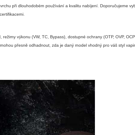
ovrchu při dlouhodobém používání a kvalitu nabíjení. Doporučujeme vy
certifikacemi.
oud, režimy výkonu (VW, TC, Bypass), dostupné ochrany (OTP, OVP, OCP
 pomohou přesně odhadnout, zda je daný model vhodný pro váš styl vapi